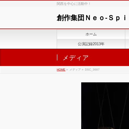
関西を中心に活動中！
創作集団Ｎｅｏ-Ｓｐ
ホーム
公演記録2013年
メディア
HOME
»
メディア »
DSC_3687