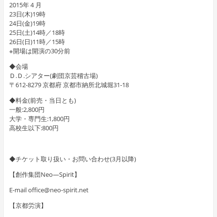
2015年４月
23日(木)19時
24日(金)19時
25日(土)14時／18時
26日(日)11時／15時
※開場は開演の30分前
◆会場
Ｄ.Ｄ.シアター(劇団京芸稽古場)
〒612-8279 京都府 京都市納所北城堀31-18
◆料金(前売・当日とも)
一般:2,800円
大学・専門生:1,800円
高校生以下:800円
◆チケット取り扱い・お問い合わせ(3月以降)
【創作集団Neo―Spirit】
E-mail office@neo-spirit.net
【京都労演】