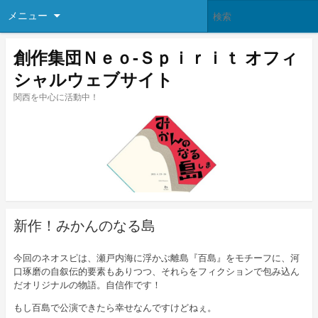
メニュー
創作集団Ｎｅｏ-Ｓｐｉｒｉｔ オフィ
シャルウェブサイト
関西を中心に活動中！
新作！みかんのなる島
今回のネオスピは、瀬戸内海に浮かぶ離島『百島』をモチーフに、河
口琢磨の自叙伝的要素もありつつ、それらをフィクションで包み込ん
だオリジナルの物語。自信作です！
もし百島で公演できたら幸せなんですけどねぇ。