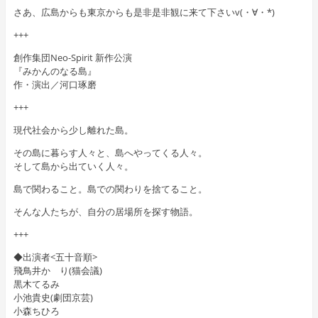
さあ、広島からも東京からも是非是非観に来て下さいv(・∀・*)
+++
創作集団Neo-Spirit 新作公演
『みかんのなる島』
作・演出／河口琢磨
+++
現代社会から少し離れた島。
その島に暮らす人々と、島へやってくる人々。
そして島から出ていく人々。
島で関わること。島での関わりを捨てること。
そんな人たちが、自分の居場所を探す物語。
+++
◆出演者<五十音順>
飛鳥井かゞり(猫会議)
黒木てるみ
小池貴史(劇団京芸)
小森ちひろ