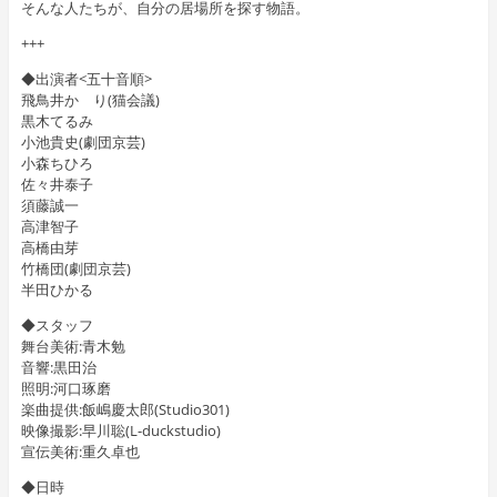
そんな人たちが、自分の居場所を探す物語。
+++
◆出演者<五十音順>
飛鳥井かゞり(猫会議)
黒木てるみ
小池貴史(劇団京芸)
小森ちひろ
佐々井泰子
須藤誠一
高津智子
高橋由芽
竹橋団(劇団京芸)
半田ひかる
◆スタッフ
舞台美術:青木勉
音響:黒田治
照明:河口琢磨
楽曲提供:飯嶋慶太郎(Studio301)
映像撮影:早川聡(L-duckstudio)
宣伝美術:重久卓也
◆日時