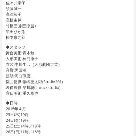
佐々井泰子
須藤誠一
高津智子
高橋由芽
竹橋団(劇団京芸)
半田ひかる
松本康之郎
◆スタッフ
舞台美術:青木勉
人形美術:神門康子
衣装:中川生己（人形劇団京芸）
音響:黒田治
照明:河口琢磨
楽曲提供:飯嶋慶太郎(Studio301)
映像撮影:早川聡(L-duckstudio)
宣伝美術:重久卓也
◆日時
2015年４月
23日(木)19時
24日(金)19時
25日(土)14時／18時
26日(日)11時／15時