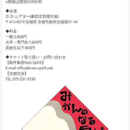
※開場は開演の30分前
◆会場
Ｄ.Ｄ.シアター(劇団京芸稽古場)
〒612-8279 京都府 京都市納所北城堀31-18
◆料金
一般:2,800円
大学・専門生:1,800円
高校生以下:800円
◆チケット取り扱い・お問い合わせ
【創作集団Neo-Spirit】
E-mail office@neo-spirit.net
【京都労演】
TEL 075-231-3730