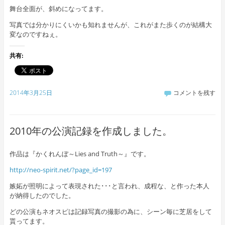
舞台全面が、斜めになってます。
写真では分かりにくいかも知れませんが、これがまた歩くのが結構大
変なのですねぇ。
共有:
2014年3月25日
コメントを残す
2010年の公演記録を作成しました。
作品は『かくれんぼ～Lies and Truth～』です。
http://neo-spirit.net/?page_id=197
嫉妬が照明によって表現された･･･と言われ、成程な、と作った本人
が納得したのでした。
どの公演もネオスピは記録写真の撮影の為に、シーン毎に芝居をして
貰ってます。