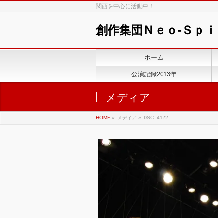
関西を中心に活動中！
創作集団Ｎｅｏ-Ｓｐ
ホーム
公演記録2013年
メディア
HOME
»
メディア »
DSC_4122