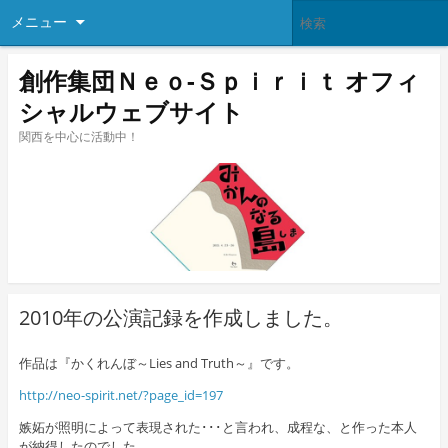
メニュー
創作集団Ｎｅｏ-Ｓｐｉｒｉｔ オフィ
シャルウェブサイト
関西を中心に活動中！
2010年の公演記録を作成しました。
作品は『かくれんぼ～Lies and Truth～』です。
http://neo-spirit.net/?page_id=197
嫉妬が照明によって表現された･･･と言われ、成程な、と作った本人
が納得したのでした。